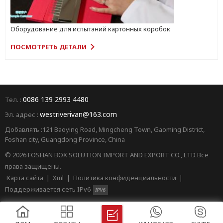
Оборудование для испытаний картонных коробок
ПОСМОТРЕТЬ ДЕТАЛИ
0086 139 2993 4480
Тел. :
westriverivan@163.com
Эл. адрес :
Добавлять :121 Baoying Road, Mingcheng Town, Gaoming District,
Foshan city, Guangdong Province, China
© 2026 FOSHAN BOX SOLUTION IMPORT AND EXPORT CO., LTD Все
права защищены.
Карта сайта
|
Xml
|
Политика конфиденциальности
|
Поддерживается сеть IPv6