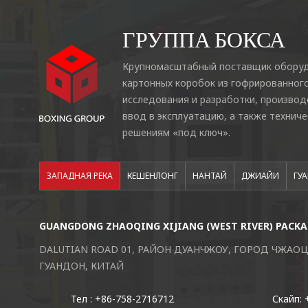
ГРУППА БОКСА
Крупномасштабный поставщик оборуд
картонных коробок из гофрированног
исследования и разработки, производ
ввод в эксплуатацию, а также технич
решениям «под ключ».
ЗАПАДНАЯ РЕКА
КЕШЕНЛОНГ
НАНТАЙ
ДЖИАЙИ
ГУ
GUANGDONG ZHAOQING XIJIANG (WEST RIVER) PACKAG
DALUTIAN ROAD 01, РАЙОН ДУАНЧЖОУ, ГОРОД ЧЖАО
ГУАНДОН, КИТАЙ
Тел : +86-758-2716712
Скайп: 