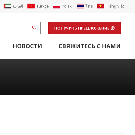
العربية
Türkçe
Polski
ไทย
Tiếng Việt
ПОЛУЧИТЬ ПРЕДЛОЖЕНИЕ
НОВОСТИ
СВЯЖИТЕСЬ С НАМИ
щая Машина
стики Картонного Конвейера
бвязочным Устройством
Вспомогательное Оборудование Для Гофрированной Линии
Вспомогательное Оборудование Линии Флексопечати
Отделочные Машины И Вспомогательное Лабораторное Оборудование
Транспортировка Вспомогательного Оборудования
Оборудование Для Офсетной Печати
Модернизация Гофрированной Машины
Возобновить Завод По Производству Картонных Коробок Из Гофрированного Картона