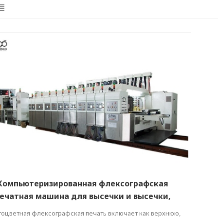
Компьютеризированная флексографская
ечатная машина для высечки и высечки,
встроенная фальцевально-склеивающая
оцветная флексографская печать включает как верхнюю,