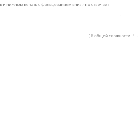
машина
ак и нижнюю печать с фальцеванием вниз, что отвечает
требностям печати как внутри, так и снаружи картонных
коробок .
В общей сложности
1