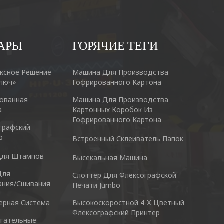
АРЫ
ГОРЯЧИЕ ТЕГИ
ксное Решение
Машина Для Производства
люч»
Гофрированного Картона
ованная
Машина Для Производства
а
Картонных Коробок Из
Гофрированного Картона
графский
р
Встроенный Склеиватель Папок
Для Штампов
Высекальная Машина
cking Machine Co.,Ltd.
Nantai Preci
Для
Слоттер Для Флексографской
anyu District Guangzhou Guangdong 511495 China
No.3, Zhixin 
ания/сшивания
Печати Jumbo
528137
ерная Система
Высокоскоростной 4-Х Цветный
Скайп: +86 13928828361
Флексографский Принтер
Тел : +
гательные