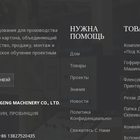
НУЖНА
ТОВ
ования для производства
ПОМОЩЬ
о картона, объединяющий
ство, продажу, монтаж и
Компле
«под К
еское обучение проектным
Дом
Гофрир
Товары
Машин
Проекты
Флексо
АНВЭЙ
Принте
Знания
Резак 
Новости
ING MACHINERY CO., LTD.
Guangzhou Keshenglong Carton Pa
Папка 
Политика
ЦИН, ПРОВИНЦИЯ
NO.77 Xieshi Road Zhongcun Town P
Склеив
Конфиденциальности
Конвей
Tel : +86-20-84771416
Свяжитесь С Нами
+86 13827520435
Вспомо