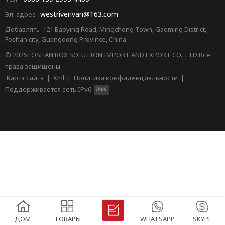
westriverivan@163.com
Эл. адрес :
Добавлять :121 Baoying Road, Mingcheng Town, Gaoming District,
Foshan city, Guangdong Province, China
© 2026 FOSHAN BOX SOLUTION IMPORT AND EXPORT CO., LTD Все
права защищены.
Карта сайта
|
Xml
|
Политика конфиденциальности
|
Поддерживается сеть IPv6
ДОМ
ТОВАРЫ
WHATSAPP
SKYPE