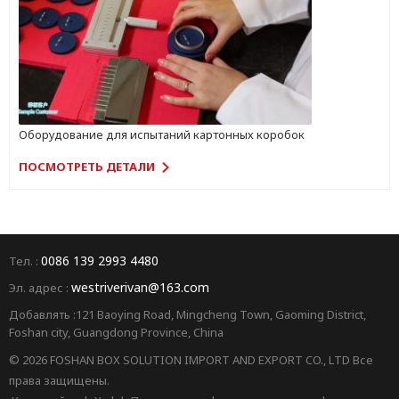
Оборудование для испытаний картонных коробок
ПОСМОТРЕТЬ ДЕТАЛИ
0086 139 2993 4480
Тел. :
westriverivan@163.com
Эл. адрес :
Добавлять :121 Baoying Road, Mingcheng Town, Gaoming District,
Foshan city, Guangdong Province, China
© 2026 FOSHAN BOX SOLUTION IMPORT AND EXPORT CO., LTD Все
права защищены.