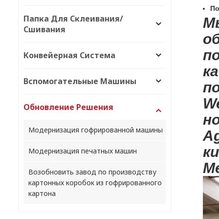
По
Папка Для Склеивания/
М
Сшивания
о
п
Конвейерная Система
к
Вспомогательные Машины
п
W
Обновление Решения
но
Модернизация гофрированной машины
Ag
ки
Модернизация печатных машин
Ме
Возобновить завод по производству
картонных коробок из гофрированного
картона