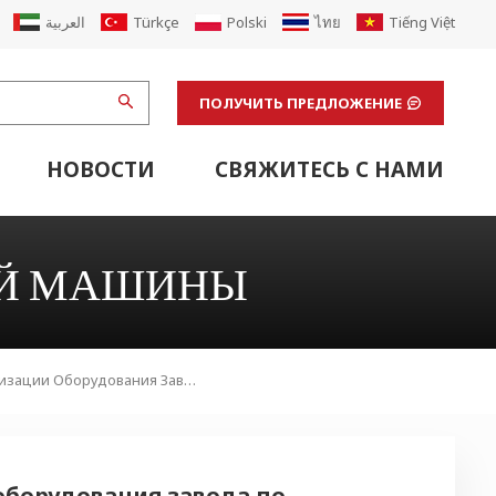
العربية
Türkçe
Polski
ไทย
Tiếng Việt
ПОЛУЧИТЬ ПРЕДЛОЖЕНИЕ
НОВОСТИ
СВЯЖИТЕСЬ С НАМИ
щая Машина
стики Картонного Конвейера
бвязочным Устройством
Вспомогательное Оборудование Для Гофрированной Линии
Вспомогательное Оборудование Линии Флексопечати
Отделочные Машины И Вспомогательное Лабораторное Оборудование
Транспортировка Вспомогательного Оборудования
Оборудование Для Офсетной Печати
Модернизация Гофрированной Машины
Возобновить Завод По Производству Картонных Коробок Из Гофрированного Картона
ОЙ МАШИНЫ
Услуги По Модернизации Оборудования Завода По Производству Картонных Коробок
оборудования завода по