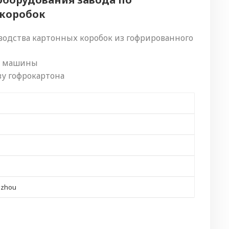
 коробок
одства картонных коробок из гофрированного
й машины
у гофрокартона
gzhou