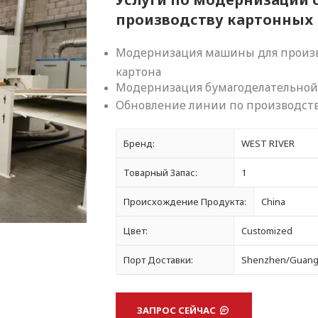
производству картонных
Модернизация машины для произв
картона
Модернизация бумагоделательно
Обновление линии по производств
Бренд:
WEST RIVER
Товарный Запас:
1
Происхождение Продукта:
China
Цвет:
Customized
Порт Доставки:
Shenzhen/Guan
ЗАПРОС СЕЙЧАС