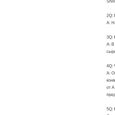
Shin
2Q: 
A: Н
3Q: 
A: В
сыр
4Q: 
A: О
конв
от А
пред
5Q: 