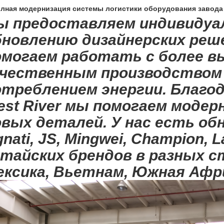
лная модернизация системы логистики оборудования завода
ы предоставляем индивидуал
бновлению дизайнерских реш
омогаем работать с более в
ачественным производством
отреблением энергии. Благо
est River мы помогаем моде
вых деталей. У нас есть обн
nati, JS, Mingwei, Champion, 
тайских брендов в разных ст
ксика, Вьетнам, Южная Африк