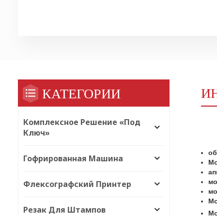
И
КАТЕГОРИИ
Комплексное Решение «под
Ключ»
об
Гофрированная Машина
Мо
ап
мо
Флексографский Принтер
мо
Мо
Резак Для Штампов
Мо