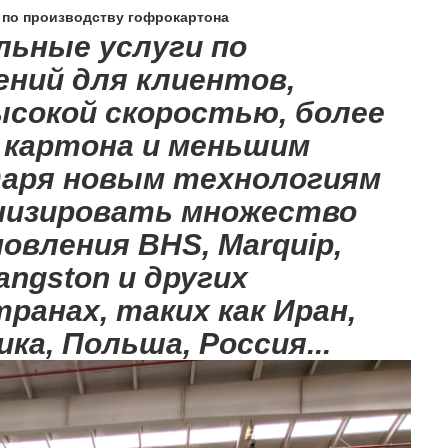
 по производству гофрокартона
ьные услуги по
ений для клиентов,
ысокой скоростью, более
 картона и меньшим
даря новым технологиям
рнизировать множество
овления BHS, Marquip,
Langston и других
ранах, таких как Иран,
а, Польша, Россия...