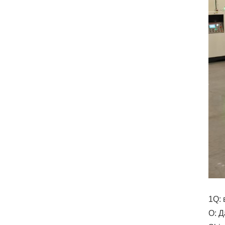
1Q: 
О: 