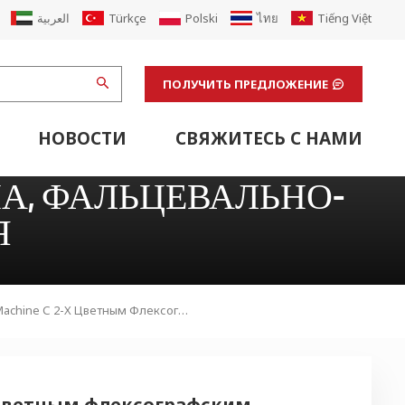
العربية
Türkçe
Polski
ไทย
Tiếng Việt
ПОЛУЧИТЬ ПРЕДЛОЖЕНИЕ
НОВОСТИ
СВЯЖИТЕСЬ С НАМИ
щая Машина
стики Картонного Конвейера
бвязочным Устройством
Вспомогательное Оборудование Для Гофрированной Линии
Вспомогательное Оборудование Линии Флексопечати
Отделочные Машины И Вспомогательное Лабораторное Оборудование
Транспортировка Вспомогательного Оборудования
Оборудование Для Офсетной Печати
Модернизация Гофрированной Машины
Возобновить Завод По Производству Картонных Коробок Из Гофрированного Картона
А, ФАЛЬЦЕВАЛЬНО-
Я
ающая Линия
Jumbo Inline Machine С 2-Х Цветным Флексографским Слоттером И Ротационной Высекальной Машиной
-х цветным флексографским