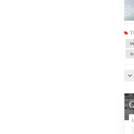
Т
М
Ф
Е