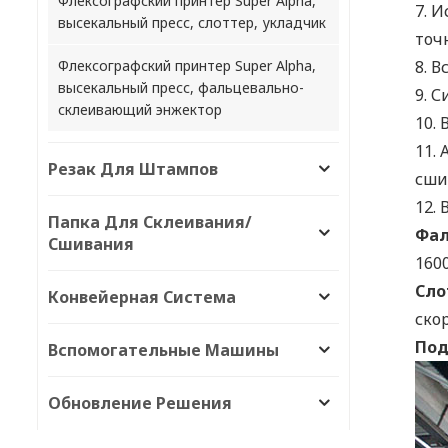
Флексографский принтер Super Alpha,
7.
И
высекальный пресс, слоттер, укладчик
точ
Флексографский принтер Super Alpha,
8.
В
высекальный пресс, фальцевально-
9.
С
склеивающий энжектор
10. 
11.
Резак Для Штампов
сши
12.
Папка Для Склеивания/
Фал
Сшивания
1600
Сло
Конвейерная Система
ско
Под
Вспомогательные Машины
Обновление Решения