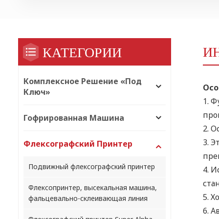
И
КАТЕГОРИИ
Комплексное Решение «под
Осо
Ключ»
1.
Ф
про
Гофрированная Машина
2.
О
3.
Эт
Флексографский Принтер
пре
Подвижный флексографский принтер
4.
И
ста
Флексопринтер, высекальная машина,
5.
Хо
фальцевально-склеивающая линия
6.
Ав