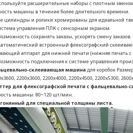
спользуйте расширительные наборы с плотным звеном,
ность машины в течение более длительного времени.
се цилиндры и ролики хромированы для идеальной тве
истема управления ПЛК с сенсорным экраном.
Возможность сохранять заказы, ускорять смену заказов.
 Автоматический встроенный флексографский склеива
вающий аппарат для нижней печати (нижняя печать с ф
 Возможность подключения к системе управления произ
ьцевально-склеивающая машина
для коробок Разме
x3600, 2200x3600, 2200x4000, 2200x4500, 2200x5300, 2600
ттер для флексографской печати с фальцевально
рость машины: 80~120 шт/мин.
гонянный для специальной толщины листа.