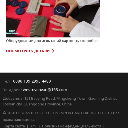
Оборудование для испытаний картонных коробок
ПОСМОТРЕТЬ ДЕТАЛИ
0086 139 2993 4480
Тел. :
westriverivan@163.com
Эл. адрес :
Добавлять :121 Baoying Road, Mingcheng Town, Gaoming District,
Foshan city, Guangdong Province, China
© 2026 FOSHAN BOX SOLUTION IMPORT AND EXPORT CO., LTD Все
права защищены.
Карта сайта
|
Xml
|
Политика конфиденциальности
|