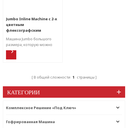
Jumbo Inline Machine с 2-х
цветным
флексографским
слоттером и
Машина Jumbo большого
ротационной
размера, которую можно
высекальной машиной
настроить для специального
размера, нижней печати с
встроенной фальцевальной
склейкой и
противодействием
В общей сложности
1
страницы
выталкиванию .
КАТЕГОРИИ
Комплексное Решение «под Ключ»
Гофрированная Машина