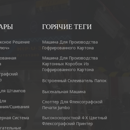
АРЫ
ГОРЯЧИЕ ТЕГИ
ксное Решение
Машина Для Производства
люч»
Гофрированного Картона
ованная
Машина Для Производства
а
Картонных Коробок Из
Гофрированного Картона
графский
р
Встроенный Склеиватель Папок
Для Штампов
Высекальная Машина
cking Machine Co.,Ltd.
Nantai Preci
Для
Слоттер Для Флексографской
anyu District Guangzhou Guangdong 511495 China
No.3, Zhixin 
ания/сшивания
Печати Jumbo
528137
ерная Система
Высокоскоростной 4-Х Цветный
Скайп: +86 13928828361
Флексографский Принтер
Тел : +
гательные