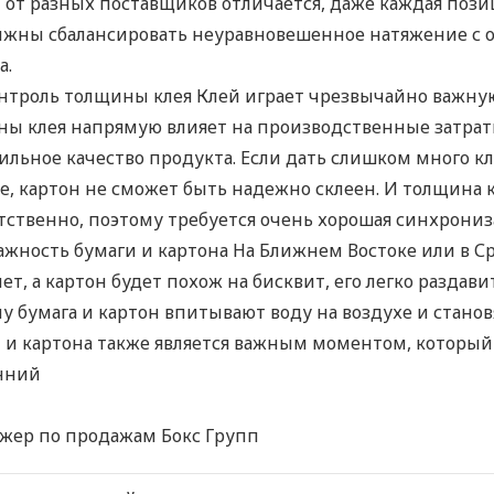
 от разных поставщиков отличается, даже каждая пози
жны сбалансировать неуравновешенное натяжение с об
а.
нтроль толщины клея Клей играет чрезвычайно важную 
ы клея напрямую влияет на производственные затраты
ильное качество продукта. Если дать слишком много к
, картон не сможет быть надежно склеен. И толщина к
тственно, поэтому требуется очень хорошая синхрониз
ажность бумаги и картона На Ближнем Востоке или в Ср
ет, а картон будет похож на бисквит, его легко раздав
у бумага и картон впитывают воду на воздухе и стано
 и картона также является важным моментом, который
нний
жер по продажам Бокс Групп