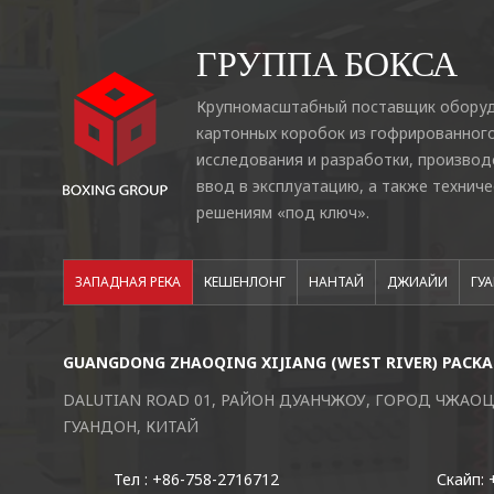
ГРУППА БОКСА
Крупномасштабный поставщик оборуд
картонных коробок из гофрированног
исследования и разработки, производ
ввод в эксплуатацию, а также технич
решениям «под ключ».
ЗАПАДНАЯ РЕКА
КЕШЕНЛОНГ
НАНТАЙ
ДЖИАЙИ
ГУ
GUANGDONG ZHAOQING XIJIANG (WEST RIVER) PACKAG
DALUTIAN ROAD 01, РАЙОН ДУАНЧЖОУ, ГОРОД ЧЖАО
ГУАНДОН, КИТАЙ
Тел : +86-758-2716712
Скайп: 