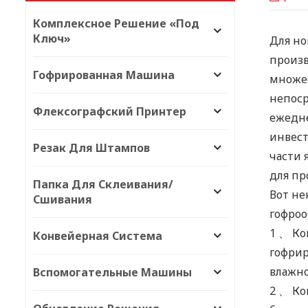
Комплексное Решение «под
Ключ»
Для но
произв
Гофрированная Машина
множес
непоср
Флексографский Принтер
ежедне
инвест
Резак Для Штампов
части 
для пр
Папка Для Склеивания/
Вот не
Сшивания
гофроо
1 、 Ко
Конвейерная Система
гофрир
влажно
Вспомогательные Машины
2 、 Ко