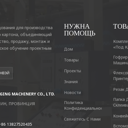
НУЖНА
ТОВ
ования для производства
ПОМОЩЬ
о картона, объединяющий
ство, продажу, монтаж и
Компле
«под К
еское обучение проектным
Дом
Гофрир
Товары
Машин
Проекты
Флексо
АНВЭЙ
Принте
Знания
Резак 
Новости
ING MACHINERY CO., LTD.
Guangzhou Keshenglong Carton Pa
Папка 
Политика
ЦИН, ПРОВИНЦИЯ
NO.77 Xieshi Road Zhongcun Town P
Склеив
Конфиденциальности
Конвей
Tel : +86-20-84771416
Свяжитесь С Нами
+86 13827520435
Вспомо