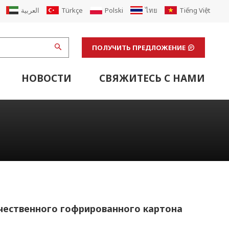
العربية
Türkçe
Polski
ไทย
Tiếng Việt
ПОЛУЧИТЬ ПРЕДЛОЖЕНИЕ
НОВОСТИ
СВЯЖИТЕСЬ С НАМИ
щая Машина
стики Картонного Конвейера
бвязочным Устройством
Вспомогательное Оборудование Для Гофрированной Линии
Вспомогательное Оборудование Линии Флексопечати
Отделочные Машины И Вспомогательное Лабораторное Оборудование
Транспортировка Вспомогательного Оборудования
Оборудование Для Офсетной Печати
Модернизация Гофрированной Машины
Возобновить Завод По Производству Картонных Коробок Из Гофрированного Картона
чественного гофрированного картона