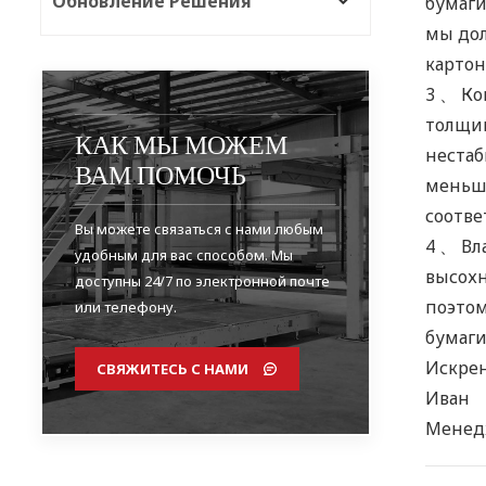
Обновление Решения
бумаги
мы дол
картон
3 、 Ко
толщин
КАК МЫ МОЖЕМ
нестаб
ВАМ ПОМОЧЬ
меньше
соотве
Вы можете связаться с нами любым
4 、 Вл
удобным для вас способом. Мы
высохн
доступны 24/7 по электронной почте
поэтом
или телефону.
бумаги
Искре
СВЯЖИТЕСЬ С НАМИ
Иван
Менед